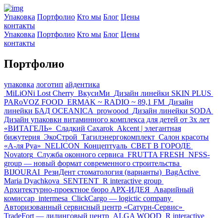
Упаковка
Портфолио
Кто мы
Блог
Цены
контакты
Упаковка
Портфолио
Кто мы
Блог
Цены
контакты
Портфолио
упаковка
логотип
айдентика
MiLiONi Lost Cherry
ВкусиМи
Дизайн линейки SKIN PLUS
PARoVOZ FOOD
ERMAK ~ RADIO ~ 89,1 FM
Дизайн
линейки БАД OCEANICA
prowoood
Дизайн линейки SODA
Дизайн упаковки витаминного комплекса для детей от 3х лет
«ВИТАГЕЛЬ»
Сладкий Caxarok
Akcent | элегантная
бижутерия
ЭкоСтрой
Тагилэнергокомплект
Салон красоты
«А-ля Руа»
NELICON
Концептуаль
СВЕТ В ГОРОДЕ
Novatorg
Служба оконного сервиса
FRUTTA FRESH
NFSS-
group — новый формат современного строительства
BIJOURAI
РезиДент стоматология (варианты)
BagActive
Maria Dyachkova
SENTENT
R interactive group
Архитектурно-проектное бюро АРХ-ИДЕЯ
Аварийный
комиссар
intermesa
ClickCargo — logictic company
Авторизованный сервисный центр «Сатурн-Сервис»
TradeFort — дилинговый центр
ALGA WOOD
R interactive