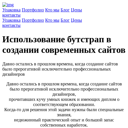
Упаковка
Портфолио
Кто мы
Блог
Цены
контакты
Упаковка
Портфолио
Кто мы
Блог
Цены
контакты
Использование бутстрап в
создании современных сайтов
Давно остались в прошлом времена, когда создание сайтов
было прерогативой исключительно профессиональных
дизайнеров
Давно остались в прошлом времена, когда создание сайтов
было прерогативой исключительно профессиональных
дизайнеров,
прочитавших кучу умных книжек и имеющих диплом о
соответствующем образовании.
Когда-то для решения этой задачи нужны были специальные
знания,
недюжинный практический опыт и большой запас
собственных наработок.