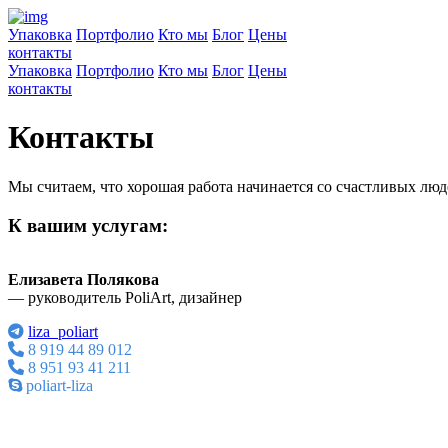
Упаковка
Портфолио
Кто мы
Блог
Цены
контакты
Упаковка
Портфолио
Кто мы
Блог
Цены
контакты
Контакты
Мы считаем, что хорошая работа начинается со счастливых лю
К вашим услугам:
Елизавета Полякова
— руководитель PoliArt, дизайнер
liza_poliart
8 919 44 89 012
8 951 93 41 211
poliart-liza